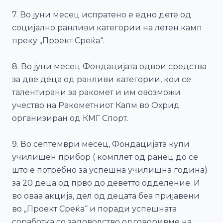
7. Во јуни месец испратено е едно дете од
социјално ранливи категории на летен камп
преку „Проект Среќа“.
8. Во јуни месец Фондацијата одвои средства
за две деца од ранливи категории, кои се
талентирани за ракомет и им овозможи
учество на Ракометниот Капм во Охрид
организиран од КМГ Спорт.
9. Во септември месец, Фондацијата купи
училишен прибор ( комплет од ранец до се
што е потребно за успешна училишна година)
за 20 деца од прво до деветто одделение. И
во оваа акција, дел од децата беа пријавени
во „Проект Среќа“ и поради успешната
соработка со задоволство одговоривме на