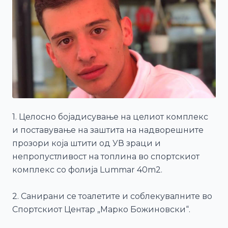
1. Целосно бојадисување на целиот комплекс
и поставување на заштита на надворешните
прозори која штити од УВ зраци и
непропустливост на топлина во спортскиот
комплекс со фолија Lummar 40m2.
2. Санирани се тоалетите и соблекувалните во
Спортскиот Центар „Марко Божиновски“.