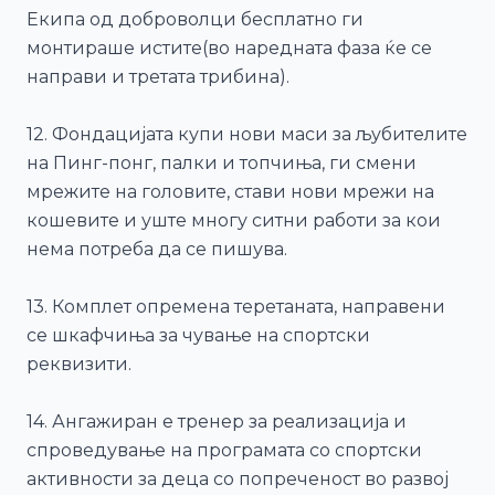
Екипа од доброволци бесплатно ги
монтираше истите(во наредната фаза ќе се
направи и третата трибина).
12. Фондацијата купи нови маси за љубителите
на Пинг-понг, палки и топчиња, ги смени
мрежите на головите, стави нови мрежи на
кошевите и уште многу ситни работи за кои
нема потреба да се пишува.
13. Комплет опремена теретаната, направени
се шкафчиња за чување на спортски
реквизити.
14. Ангажиран е тренер за реализација и
спроведување на програмата со спортски
активности за деца со попреченост во развој