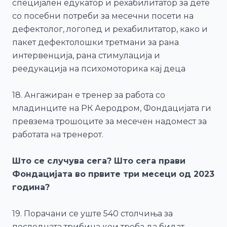
специјален едукатор и рехабилитатор за дете
со посебни потреби за месечни посети на
дефектолог, логопед и рехабилитатор, како и
пакет дефектолошки третмани за рана
интервенција, рана стимулација и
реедукација на психомоторика кај деца
18. Ангажиран е тренер за работа со
младинците на РК Аеродром, Фондацијата ги
превзема трошоците за месечен надомест за
работата на тренерот.
Што се случува сега? Што сега прави
Фондацијата во првите три месеци од 2023
година?
19. Порачани се уште 540 столчиња за
последната трибина кои треба да бидат