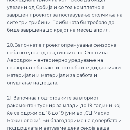
увезени од Србија и со тоа комплетно е
завршен проектот за поставување столчиња на
сите три трибини. Трибината би требало да
биде завршена до крајот на месец април.
20. Започнат е проект опремување сензорна
соба во една од градинките во Општина
Аеродром – ентериерно уредување на
сензорна соба како и потребните дидактички
материјали и материјали за работа и
опуштање на децата.
21. Започнаа подготовките за вториот
ракоментен турнир за млади до 19 години кој
ќе се одржи од 16 до 19 јуни во „СЦ Марко
Божиновски“. Ви благодариме на довербата и
поддршката и ветуваме дека секоја ваша