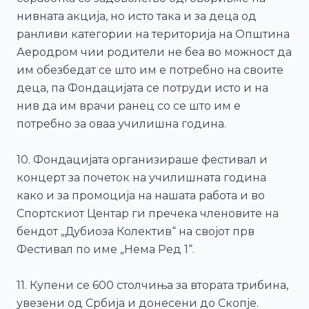
нивната акција, но исто така и за деца од
ранливи категории на територија на Општина
Аеродром чии родители не беа во можност да
им обезбедат се што им е потребно на своите
деца, па Фондацијата се потруди исто и на
нив да им врачи ранец со се што им е
потребно за оваа училишна година.
10. Фондацијата организираше фестивал и
концерт за почеток на училишната година
како и за промоција на нашата работа и во
Спортскиот Центар ги пречека членовите на
бендот „Дубиоза Колектив“ на својот прв
Фестивал по име „Нема Ред 1“.
11. Купени се 600 столчиња за втората трибина,
увезени од Србија и донесени до Скопје.