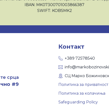
IBAN: MK07300701003866387
SWIFT: KOBSMK2
Контакт
+389 72578540
info@markobozinovski
СЦ Марко Божиновск
те срца
чно #9
Политика за приватност
Политика за колачиња
Safeguarding Policy