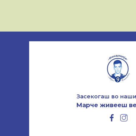
Засекогаш во наши
Марче живееш ве