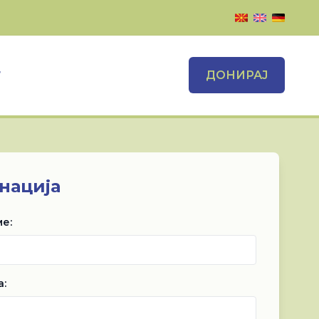
Т
ДОНИРАЈ
нација
е:
а: