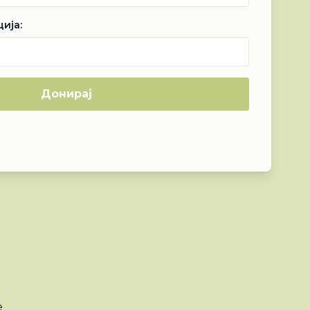
ија:
Донирај
e