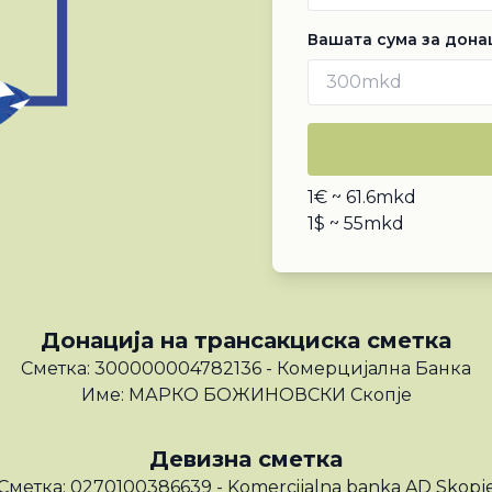
Вашата сума за донац
1€ ~ 61.6mkd
1$ ~ 55mkd
Донација на трансакциска сметка
Сметка: 300000004782136 - Комерцијална Банка
Име: МАРКО БОЖИНОВСКИ Скопје
Девизна сметка
Сметка: 0270100386639 - Komercijalna banka AD Skopj