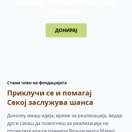
Донирај и помогни за нови
проекти
ДОНИРАЈ
Стани член на фондацијата
Приклучи се и помагај
Секој заслужува шанса
Доколку имаш идеја, време за реализација, ведар
дух и сакаш да помогнеш за реализација на
проектите кои ги планира Фондацијата Марко