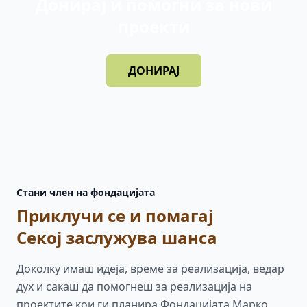
Донирај и помогни за нови
проекти
ДОНИРАЈ
Стани член на фондацијата
Приклучи се и помагај
Секој заслужува шанса
Доколку имаш идеја, време за реализација, ведар
дух и сакаш да помогнеш за реализација на
проектите кои ги планира Фондацијата Марко