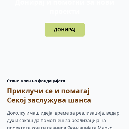
Донирај и помогни за нови
проекти
ДОНИРАЈ
Стани член на фондацијата
Приклучи се и помагај
Секој заслужува шанса
Доколку имаш идеја, време за реализација, ведар
дух и сакаш да помогнеш за реализација на
проектите кои ги планира Фондацијата Марко