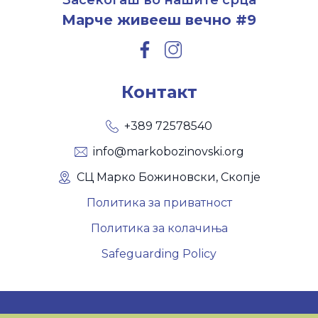
Засекогаш во нашите срца
Марче живееш вечно #9
Контакт
+389 72578540
info@markobozinovski.org
СЦ Марко Божиновски, Скопје
Политика за приватност
Политика за колачиња
Safeguarding Policy