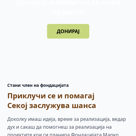
Донирај и помогни за нови
проекти
ДОНИРАЈ
Стани член на фондацијата
Приклучи се и помагај
Секој заслужува шанса
Доколку имаш идеја, време за реализација, ведар
дух и сакаш да помогнеш за реализација на
проектите кои ги планира Фондацијата Марко