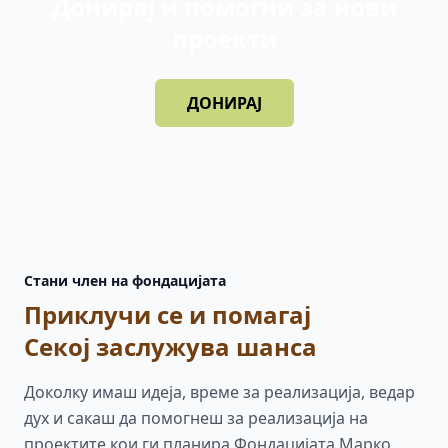
Донирај и помогни за нови
проекти
ДОНИРАЈ
Стани член на фондацијата
Приклучи се и помагај
Секој заслужува шанса
Доколку имаш идеја, време за реализација, ведар
дух и сакаш да помогнеш за реализација на
проектите кои ги планира Фондацијата Марко