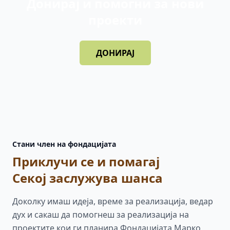
Донирај и помогни за нови
проекти
ДОНИРАЈ
Стани член на фондацијата
Приклучи се и помагај
Секој заслужува шанса
Доколку имаш идеја, време за реализација, ведар
дух и сакаш да помогнеш за реализација на
проектите кои ги планира Фондацијата Марко