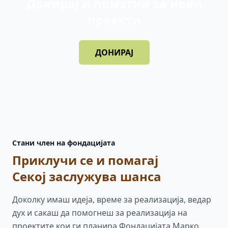
Донирај и помогни за нови
проекти
ДОНИРАЈ
Стани член на фондацијата
Приклучи се и помагај
Секој заслужува шанса
Доколку имаш идеја, време за реализација, ведар
дух и сакаш да помогнеш за реализација на
проектите кои ги планира Фондацијата Марко