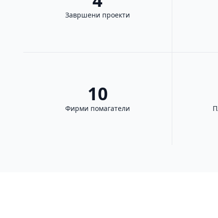
4
Завршени проекти
10
Фирми помагатели
П