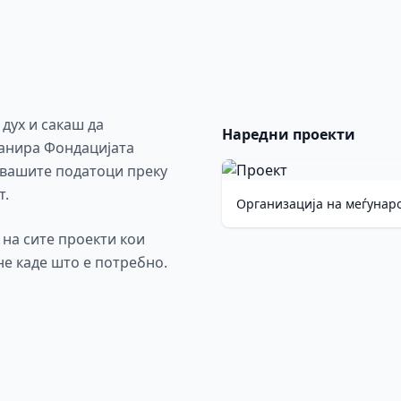
 дух и сакаш да
Наредни проекти
ланира Фондацијата
 вашите податоци преку
т.
Организација на меѓунар
на сите проекти кои
не каде што е потребно.