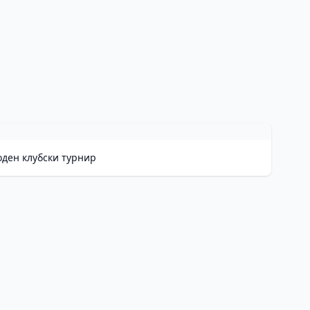
оден клубски турнир
He