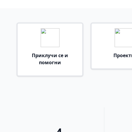
Приклучи се и
Проект
помогни