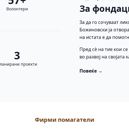
57+
За фондац
Волонтери
За да го сочуваат лик
Божиновски ја отвора
на истата е да помогн
Пред сè на тие кои с
3
во развој на својата 
ланирани проекти
Повеќе →
Фирми помагатели