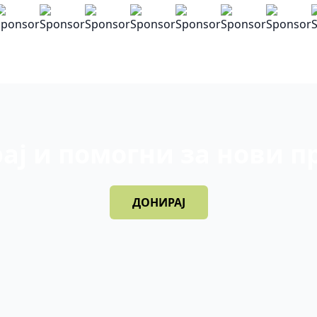
ај и помогни за нови п
ДОНИРАЈ