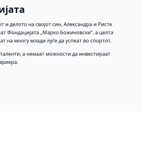
ијата
от и делото на својот син, Александра и Ристе
ат Фондацијата „Марко Божиновски“, а целта
ат на многу млади луѓе да успеат во спортот.
е таленти, а немаат можности да инвестираат
кариера.