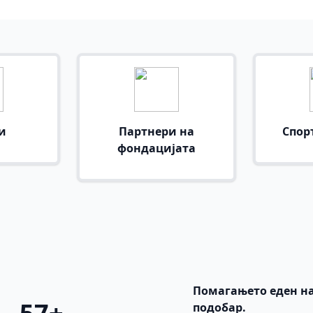
и
Партнери на
Спор
фондацијата
Помагањето еден на
подобар.