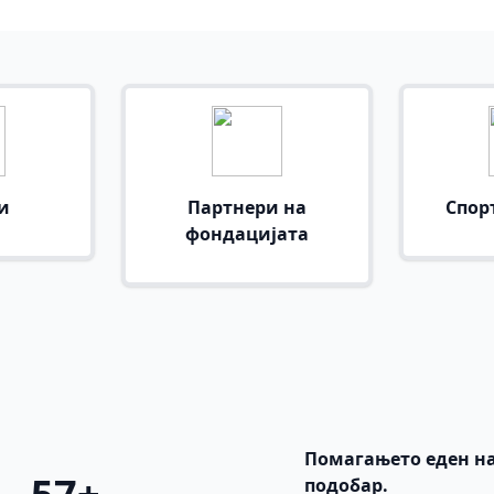
и
Партнери на
Спор
фондацијата
Помагањето еден на
подобар.