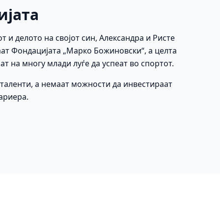
ијата
от и делото на својот син, Александра и Ристе
ат Фондацијата „Марко Божиновски“, а целта
ат на многу млади луѓе да успеат во спортот.
е таленти, а немаат можности да инвестираат
кариера.