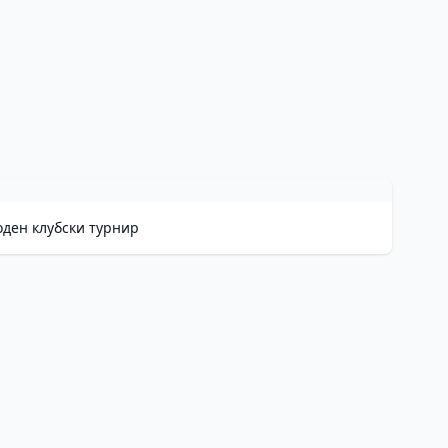
оден клубски турнир
He