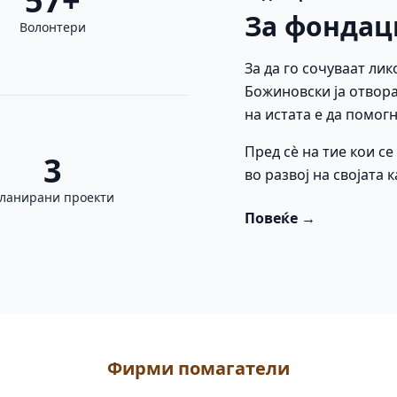
57+
За фондац
Волонтери
За да го сочуваат лик
Божиновски ја отвора
на истата е да помогн
Пред сè на тие кои с
3
во развој на својата 
ланирани проекти
Повеќе →
Фирми помагатели