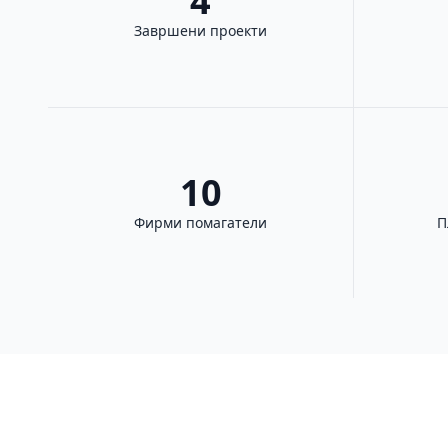
4
Завршени проекти
10
Фирми помагатели
П