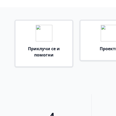
Приклучи се и
Проект
помогни