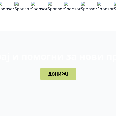
ај и помогни за нови п
ДОНИРАЈ