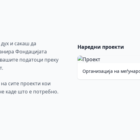
 дух и сакаш да
Наредни проекти
ланира Фондацијата
 вашите податоци преку
т.
Организација на меѓунар
на сите проекти кои
не каде што е потребно.