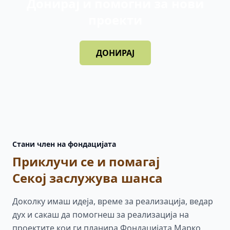
Донирај и помогни за нови
проекти
ДОНИРАЈ
Стани член на фондацијата
Приклучи се и помагај
Секој заслужува шанса
Доколку имаш идеја, време за реализација, ведар
дух и сакаш да помогнеш за реализација на
проектите кои ги планира Фондацијата Марко