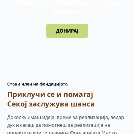
Донирај и помогни за нови
проекти
ДОНИРАЈ
Стани член на фондацијата
Приклучи се и помагај
Секој заслужува шанса
Доколку имаш идеја, време за реализација, ведар
дух и сакаш да помогнеш за реализација на
проектите кои ги планира Фондацијата Марко