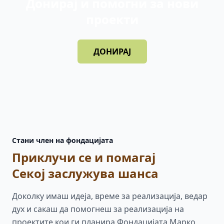
Донирај и помогни за нови
проекти
ДОНИРАЈ
Стани член на фондацијата
Приклучи се и помагај
Секој заслужува шанса
Доколку имаш идеја, време за реализација, ведар
дух и сакаш да помогнеш за реализација на
проектите кои ги планира Фондацијата Марко