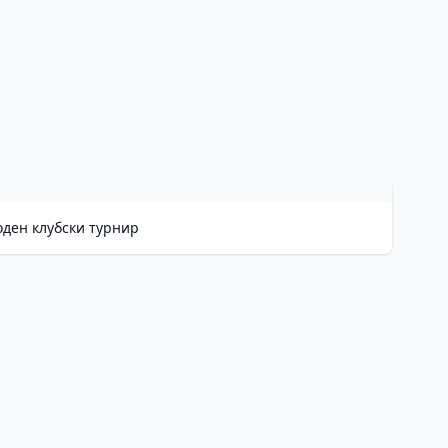
оден клубски турнир
He