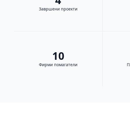
4
Завршени проекти
10
Фирми помагатели
П