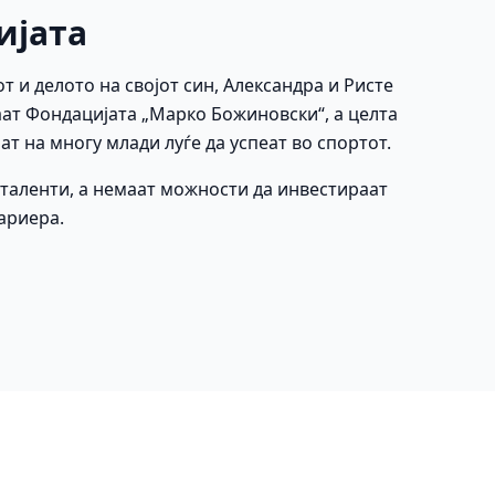
ијата
от и делото на својот син, Александра и Ристе
ат Фондацијата „Марко Божиновски“, а целта
ат на многу млади луѓе да успеат во спортот.
е таленти, а немаат можности да инвестираат
кариера.