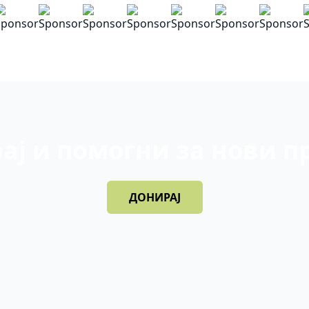
ај и помогни за нови п
ДОНИРАЈ