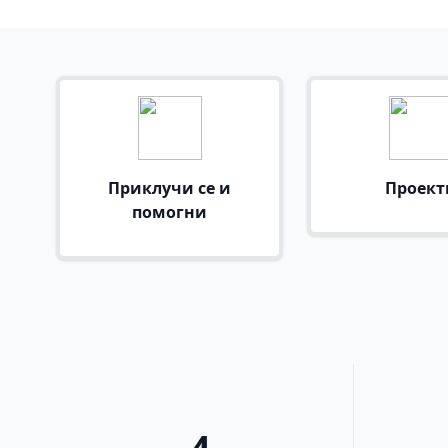
Приклучи се и
Проект
помогни