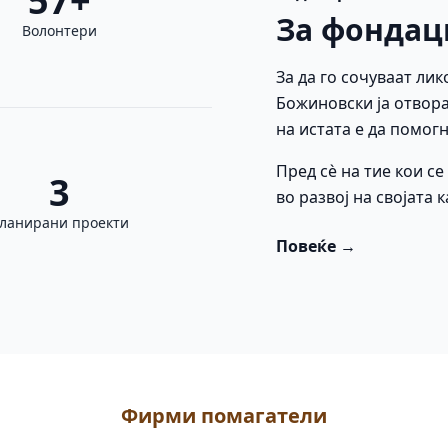
57+
За фондац
Волонтери
За да го сочуваат лик
Божиновски ја отвора
на истата е да помогн
Пред сè на тие кои с
3
во развој на својата 
ланирани проекти
Повеќе →
Фирми помагатели