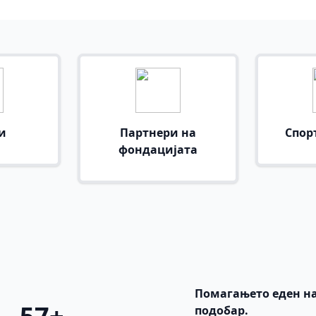
и
Партнери на
Спор
фондацијата
Помагањето еден на
подобар.