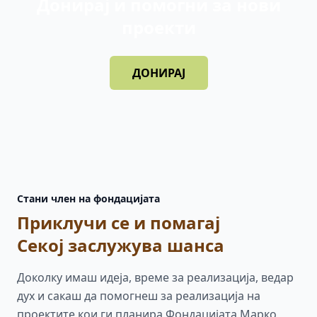
Донирај и помогни за нови
проекти
ДОНИРАЈ
Стани член на фондацијата
Приклучи се и помагај
Секој заслужува шанса
Доколку имаш идеја, време за реализација, ведар
дух и сакаш да помогнеш за реализација на
проектите кои ги планира Фондацијата Марко