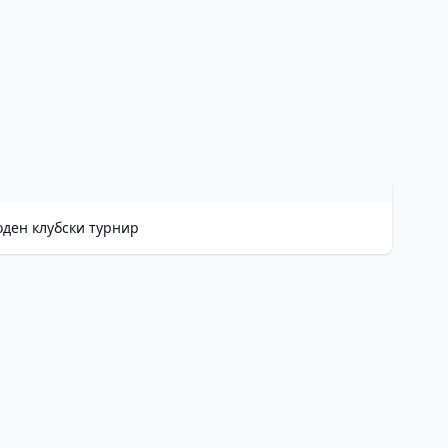
оден клубски турнир
He