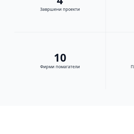
4
Завршени проекти
10
Фирми помагатели
П