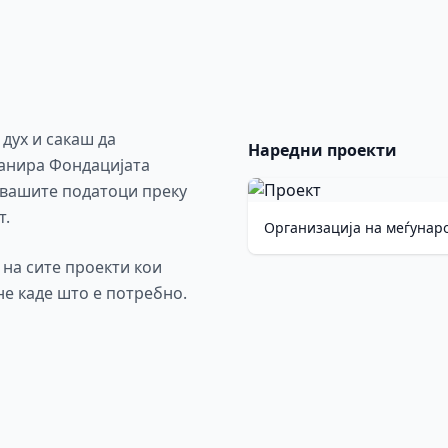
 дух и сакаш да
Наредни проекти
ланира Фондацијата
 вашите податоци преку
т.
Организација на меѓунар
на сите проекти кои
не каде што е потребно.