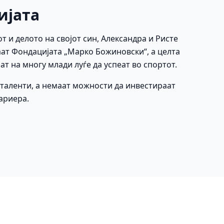
ијата
от и делото на својот син, Александра и Ристе
ат Фондацијата „Марко Божиновски“, а целта
ат на многу млади луѓе да успеат во спортот.
е таленти, а немаат можности да инвестираат
кариера.