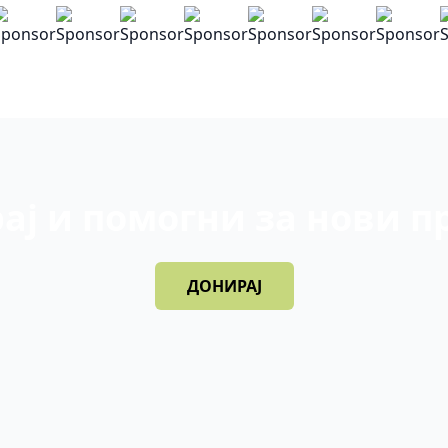
ај и помогни за нови п
ДОНИРАЈ