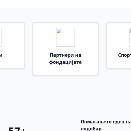
и
Партнери на
Спор
фондацијата
Помагањето еден на
подобар.