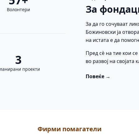
57+
За фондац
Волонтери
За да го сочуваат лик
Божиновски ја отвора
на истата е да помогн
Пред сè на тие кои с
3
во развој на својата 
ланирани проекти
Повеќе →
Фирми помагатели