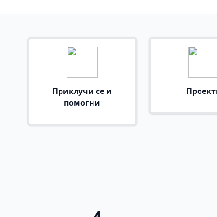
Приклучи се и
Проект
помогни