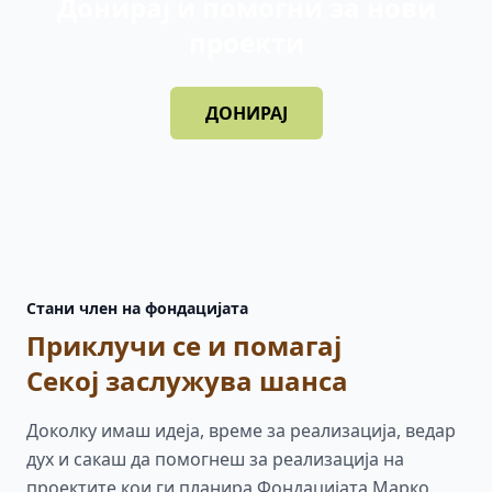
Донирај и помогни за нови
проекти
ДОНИРАЈ
Стани член на фондацијата
Приклучи се и помагај
Секој заслужува шанса
Доколку имаш идеја, време за реализација, ведар
дух и сакаш да помогнеш за реализација на
проектите кои ги планира Фондацијата Марко