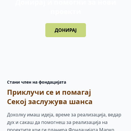
Донирај и помогни за нови
проекти
ДОНИРАЈ
Стани член на фондацијата
Приклучи се и помагај
Секој заслужува шанса
Доколку имаш идеја, време за реализација, ведар
дух и сакаш да помогнеш за реализација на
проектите кои ги планира Фондацијата Марко