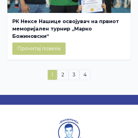
РК Нексе Нашице освојувач на првиот
меморијален турнир „Марко
Божиновски“
Прочитај повеќе
1
2
3
4