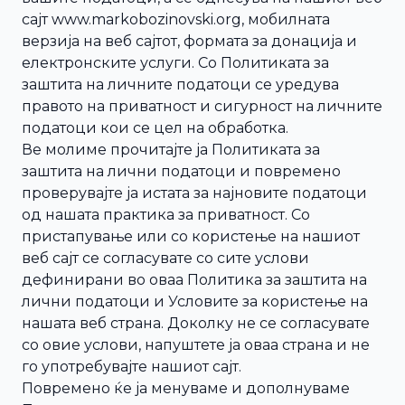
сајт www.markobozinovski.org, мобилната
верзија на веб сајтот, формата за донација и
електронските услуги. Со Политиката за
заштита на личните податоци се уредува
правото на приватност и сигурност на личните
податоци кои се цел на обработка.
Ве молиме прочитајте ја Политиката за
заштита на лични податоци и повремено
проверувајте ја истата за најновите податоци
од нашата практика за приватност. Со
пристaпување или со користење на нашиот
веб сајт се согласувате со сите услови
дефинирани во оваа Политика за заштитa на
лични податоци и Условите за користење на
нашата веб страна. Доколку не се согласувате
со овие услови, напуштете ја оваа страна и не
го употребувајте нашиот сајт.
Повремено ќе ја менуваме и дополнуваме