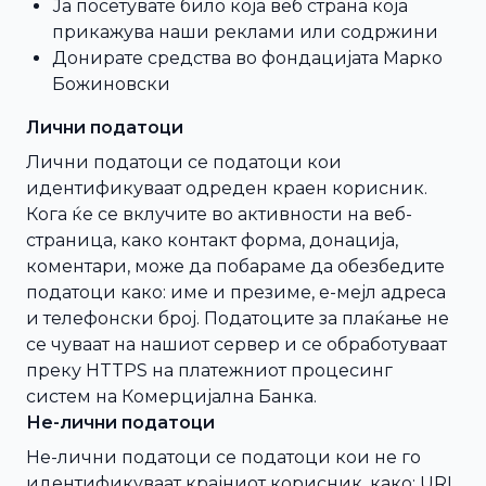
Ја посетувате било која веб страна која
прикажува наши реклами или содржини
Донирате средства во фондацијата Марко
Божиновски
Лични податоци
Лични податоци се податоци кои
идентификуваат одреден краен корисник.
Кога ќе се вклучите во активности на веб-
страница, како контакт форма, донација,
коментари, може да побараме да обезбедите
податоци како: име и презиме, е-мејл адреса
и телефонски број. Податоците за плаќање не
се чуваат на нашиот сервер и се обработуваат
преку HTTPS на платежниот процесинг
систем на Комерцијална Банка.
Не-лични податоци
Не-лични податоци се податоци кои не го
идентификуваат крајниот корисник, како: URL