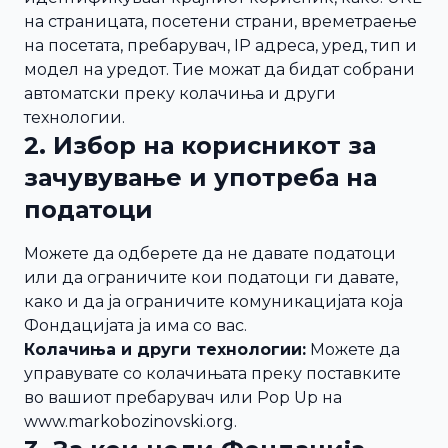
на страницата, посетени страни, времетраење
на посетата, пребарувач, IP адреса, уред, тип и
модел на уредот. Тие можат да бидат собрани
автоматски преку колачиња и други
технологии.
2. Избор на корисникот за
зачувување и употреба на
податоци
Можете да одберете да не давате податоци
или да ограничите кои податоци ги давате,
како и да ја ограничите комуникацијата која
Фондацијата ја има со вас.
Колачиња и други технологии:
Можете да
управувате со колачињата преку поставките
во вашиот пребарувач или Pop Up на
www.markobozinovski.org.