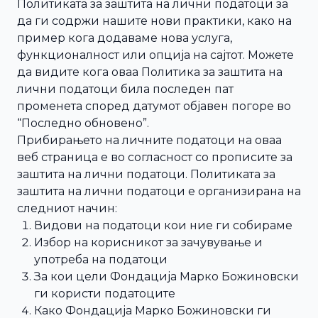
Политиката за заштита на лични податоци за
да ги содржи нашите нови практики, како на
пример кога додаваме нова услуга,
функционалност или опција на сајтот. Можете
да видите кога оваа Политика за заштита на
лични податоци била последен пат
променета според датумот објавен погоре во
“Последно обновено”.
Прибирањето на личните податоци на оваа
веб страница е во согласност со прописите за
заштита на лични податоци. Политиката за
заштитa на лични податоци е организирана на
следниот начин:
Видови на податоци кои ние ги собираме
Избор на корисникот за зачувување и
употреба на податоци
За кои цели Фондација Марко Божиновски
ги користи податоците
Како Фондација Марко Божиновски ги