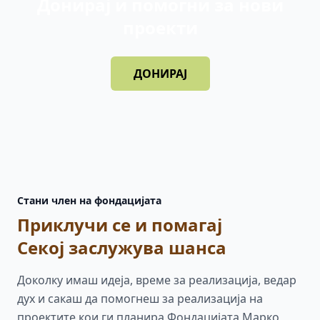
Донирај и помогни за нови
проекти
ДОНИРАЈ
Стани член на фондацијата
Приклучи се и помагај
Секој заслужува шанса
Доколку имаш идеја, време за реализација, ведар
дух и сакаш да помогнеш за реализација на
проектите кои ги планира Фондацијата Марко