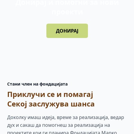
Донирај и помогни за нови
проекти
ДОНИРАЈ
Стани член на фондацијата
Приклучи се и помагај
Секој заслужува шанса
Доколку имаш идеја, време за реализација, ведар
дух и сакаш да помогнеш за реализација на
проектите кои ги планира Фондацијата Марко