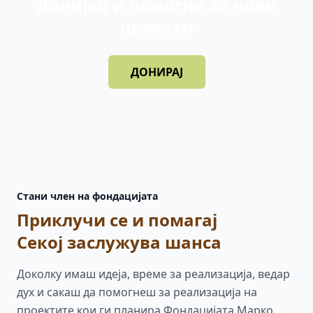
Донирај и помогни за нови
проекти
ДОНИРАЈ
Стани член на фондацијата
Приклучи се и помагај
Секој заслужува шанса
Доколку имаш идеја, време за реализација, ведар
дух и сакаш да помогнеш за реализација на
проектите кои ги планира Фондацијата Марко