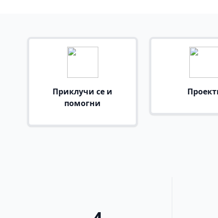
Приклучи се и
Проект
помогни