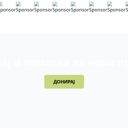
ај и помогни за нови п
ДОНИРАЈ