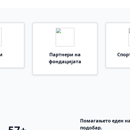
и
Партнери на
Спор
фондацијата
Помагањето еден на
подобар.