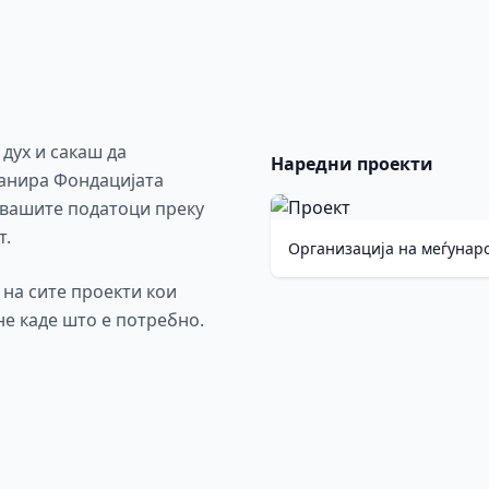
 дух и сакаш да
Наредни проекти
ланира Фондацијата
 вашите податоци преку
т.
Организација на меѓунар
на сите проекти кои
не каде што е потребно.