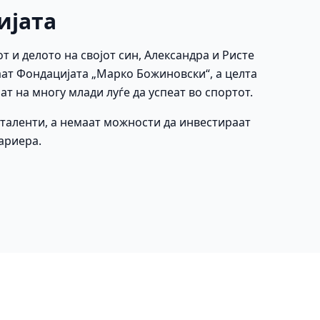
ијата
от и делото на својот син, Александра и Ристе
ат Фондацијата „Марко Божиновски“, а целта
ат на многу млади луѓе да успеат во спортот.
е таленти, а немаат можности да инвестираат
кариера.