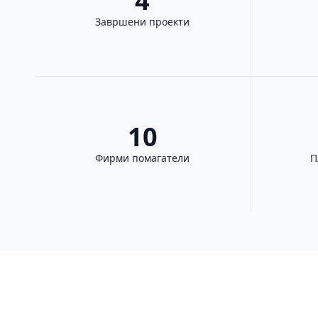
4
Завршени проекти
10
Фирми помагатели
П