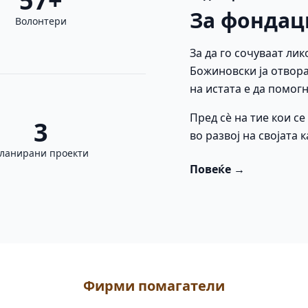
57+
За фондац
Волонтери
За да го сочуваат лик
Божиновски ја отвора
на истата е да помогн
Пред сè на тие кои с
3
во развој на својата 
ланирани проекти
Повеќе →
Фирми помагатели