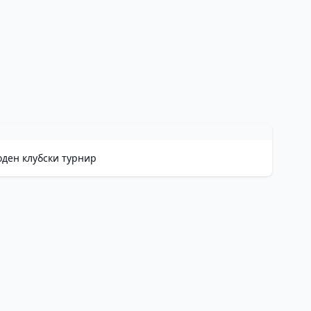
оден клубски турнир
He