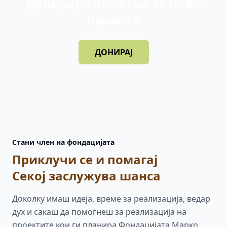
Донирај и помогни за нови
проекти
ДОНИРАЈ
Стани член на фондацијата
Приклучи се и помагај
Секој заслужува шанса
Доколку имаш идеја, време за реализација, ведар
дух и сакаш да помогнеш за реализација на
проектите кои ги планира Фондацијата Марко